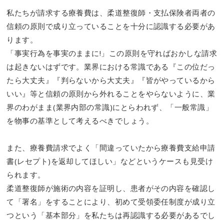
私たちが請求する療養費は、柔道整復師・支払保険者両者の
信頼の原則で成り立っていることを十分に認識する必要があ
ります。
「事実行為を事実のままに!」この原則を守ればおかしな請求
は起きないはずです。業界における常識である『この位だっ
たら大丈夫』『判らないから大丈夫』『皆がやっているから
いい』等と信頼の原則から外れることをやらないように、業
界のわがまま(業界内部の常識)にとらわれず、「一般常識」
を物事の基準として考えるべきでしょう。
また、療養費請求でよく「間違っていたから療養費支給申請
書(レセプト)を返却してほしい」などというケースも見受け
られます。
柔道整復師が施術の内容を証明し、患者がその内容を確認し
て「署名」をすることにより、初めて受領委任制度が成り立
つという「基本部分」を私たちは再認識する必要があるでし