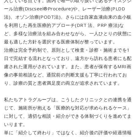
入している点です。国内で唯一の取り扱いであるディスクシ
ール治療(Discseel®Procedure)や、レーザー治療(PLDD
法)、オゾン治療(PODT法)、さらには自家血液由来の血小板
を利用した再生医療的アプローチ(DRT 法、PRP 療法)な
ど、多様な治療法を組み合わせながら、一人ひとりの状態に
最も適した方針を選択する医療体制が整っています。
治療は完全予約制で、原則として検査・診察・施術までを1
日で完結する流れとなっており、遠方から訪れる患者にも配
慮された運用がされています。また、患者が保有するMRI画
像の事前相談など、通院前の判断支援も丁寧に行われてお
り、診療の質と患者満足度の両立が追求されています。
私たちアトラグループは、こうしたクリニックとの連携を通
じて、施術所が抱える「医療的な対応が求められるケース」
に対して、適切な相談・紹介ができる体制づくりを進めてま
いります。
単に「紹介して終わり」ではなく、紹介後の評価や経過情報