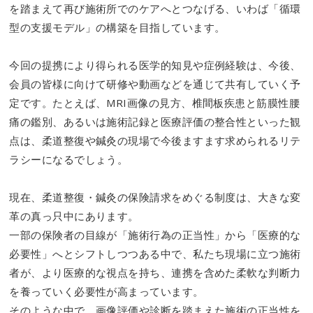
を踏まえて再び施術所でのケアへとつなげる、いわば「循環
型の支援モデル」の構築を目指しています。
今回の提携により得られる医学的知見や症例経験は、今後、
会員の皆様に向けて研修や動画などを通じて共有していく予
定です。たとえば、MRI画像の見方、椎間板疾患と筋膜性腰
痛の鑑別、あるいは施術記録と医療評価の整合性といった観
点は、柔道整復や鍼灸の現場で今後ますます求められるリテ
ラシーになるでしょう。
現在、柔道整復・鍼灸の保険請求をめぐる制度は、大きな変
革の真っ只中にあります。
一部の保険者の目線が「施術行為の正当性」から「医療的な
必要性」へとシフトしつつある中で、私たち現場に立つ施術
者が、より医療的な視点を持ち、連携を含めた柔軟な判断力
を養っていく必要性が高まっています。
そのような中で、画像評価や診断を踏まえた施術の正当性を